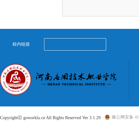
校内链接
豫公网安备 410
Copyrightⓒ goworkla.cn All Rights Reserved Ver 3.1.29